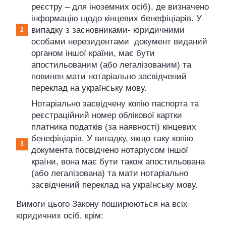
реєстру – для іноземних осіб), де визначено
інформацію щодо кінцевих бенефіціарів. У
випадку з засновниками- юридичними
особами нерезидентами документ виданий
органом іншої країни, має бути
апостильованим (або легалізованим) та
повинен мати нотаріально засвідчений
переклад на українську мову.
Нотаріально засвідчену копію паспорта та
реєстраційний номер облікової картки
платника податків (за наявності) кінцевих
бенефіціарів. У випадку, якщо таку копію
документа посвідчено нотаріусом іншої
країни, вона має бути також апостильована
(або легалізована) та мати нотаріально
засвідчений переклад на українську мову.
Вимоги цього Закону поширюються на всіх
юридичних осіб, крім: