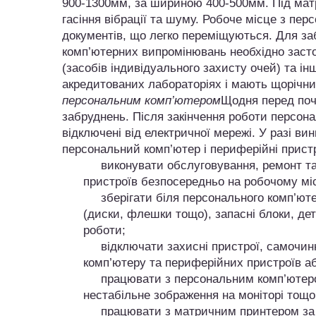
900-1300мм, за шириною 400-500мм. Під матр
гасіння вібрації та шуму. Робоче місце з п
документів, що легко переміщуються. Для за
комп’ютерних випромінювань необхідно засто
(засобів індивідуального захисту очей) та і
акредитованих лабораторіях і мають щорічний
персональним комп’ютером
Щодня перед поч
забруднень. Після закінчення роботи персона
відключені від електричної мережі. У разі ви
персональний комп’ютер і периферійні пристр
виконувати обслуговування, ремонт та 
пристроїв безпосередньо на робочому міс
зберігати біля персонального комп’ютеру
(диски, флешки тощо), запасні блоки, де
роботи;
відключати захисні пристрої, самочинно
комп’ютеру та периферійних пристроїв аб
працювати з персональним комп’ютером, 
нестабільне зображення на моніторі тощо
працювати з матричним принтером за від