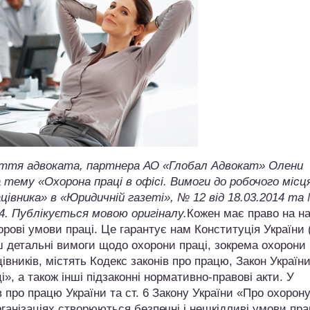
ття адвоката, партнера АО «Глобал Адвокат» Олени
 тему «Охорона праці в офісі. Вимоги до робочого місц
цівника» в «Юридичній газеті», № 12 від 18.03.2014 та
14. Публікується мовою оригіналу.
Кожен має право на на
дорові умови праці. Це гарантує нам Конституція України (
ьш детальні вимоги щодо охорони праці, зокрема охорони 
івників, містять Кодекс законів про працю, Закон Україн
і», а також інші підзаконні нормативно-правові акти. У
ів про працю України та ст. 6 Закону України «Про охорон
рганізаціях створюються безпечні і нешкідливі умови пра