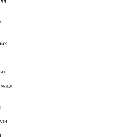
для
в
ших
и
них
мації
о
али,
)