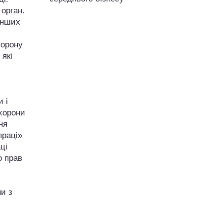
орган.
інших
хорону
 які
 і
охорони
ня
праці»
ці
о прав
и з