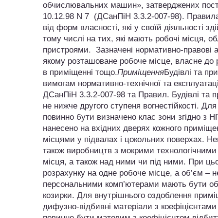
обчислювальних машин», затверджених постан
10.12.98 N 7 (ДСанПіН 3.3.2-007-98). Прави
від форм власності, які у своїй діяльності 
тому числі на тих, які мають робочі місця,
пристроями. Зазначені нормативно-правові ак
якому розташоване робоче місце, власне до ро
в приміщенні тощо.
Приміщення
Будівлі та пр
вимогам нормативно-технічної та експлуатац
ДСанПіН 3.3.2-007-98 та Правил. Будівлі та 
не нижче другого ступеня вогнестійкості. Для
повинно бути визначено клас зони згідно з Н
нанесено на вхідних дверях кожного приміщ
місцями у підвалах і цокольних поверхах. Н
також виробництв з мокрими технологічними
місця, а також над ними чи під ними. При ць
розрахунку на одне робоче місце, а об’єм – н
персональними комп’ютерами мають бути обл
козирки. Для внутрішнього оздоблення прим
дифузно-відбивні матеріали з коефіцієнтами в
повинне бути матовим з коефіцієнтом відбитт