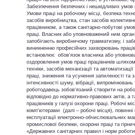
Забезпечення безпечних і нешкідливих умов 
Умови праці на робочому місці, безпека техн
засобів виробництва, стан засобів колективн
працівником, а також санітарно-побутові умо
праці. Власник або уповноважений ним орган 
запобігають виробничому травматизму, і забе
виникненню професійних захворювань працівн
встановлює обов’язок власника або уповнов
оздоровлення умов праці працівників шляхом
техніки, засобів механізації та автоматизаці
праці, зниження та усунення запиленості та 
інтенсивності шуму, вібрації, випромінювань т
роботодавець зобов’язаний створити на робо
відповідно до нормативно-правових актів, а
працівників у галузі охорони праці. Робочі м
комп’ютерами (далі – робочі місця), повинні
експлуатації електронно-обчислювальних ма
промислової безпеки, охорони праці та гірнич
«Державних санітарних правил і норм робот