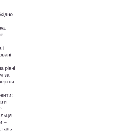
бхідно
ка.
не
 і
овані
а рівні
м за
верхня
овити:
ати
е
ільця
и –
стань