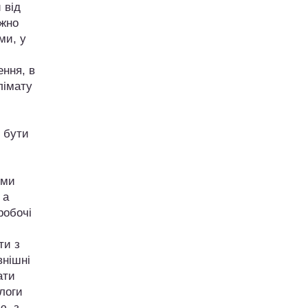
 від
ежно
ми, у
ення, в
лімату
ь бути
ими
 а
робочі
ти з
внішні
ати
длоги
ю, з