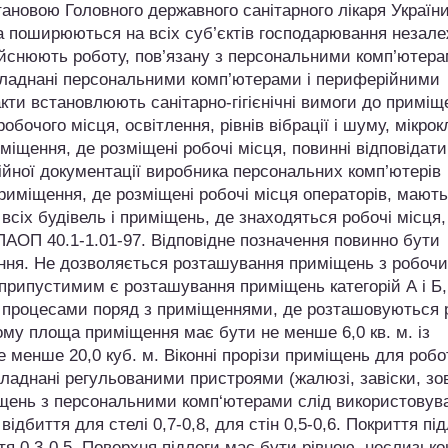
овою Головного державного санітарного лікаря України
ла поширюються на всіх суб’єктів господарювання незал
здійснюють роботу, пов’язану з персональними комп’ютера
 обладнані персональними комп’ютерами і периферійними
ти встановлюють санітарно-гігієнічні вимоги до приміщ
бочого місця, освітлення, рівнів вібрації і шуму, мікрок
иміщення, де розміщені робочі місця, повинні відповідати
ійної документації виробника персональних комп’ютерів
приміщення, де розміщені робочі місця операторів, мают
 всіх будівель і приміщень, де знаходяться робочі місця,
ПАОП 40.1-1.01-97. Відповідне позначення повинно бути
ення. Не дозволяється розташування приміщень з робоч
еприпустимим є розташування приміщень категорій А і Б,
 процесами поряд з приміщеннями, де розташовуються 
ому площа приміщення має бути не менше 6,0 кв. м. із
е менше 20,0 куб. м. Віконні прорізи приміщень для робо
аднані регульованими пристроями (жалюзі, завіски, зо
іщень з персональними комп‘ютерами слід використовув
ідбиття для стелі 0,7-0,8, для стін 0,5-0,6. Покриття пі
я 0,3-0,5. Поверхня підлоги має бути рівною, неслизько