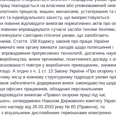
праці покладається на власника або уповноважений ним 
ологічних процесів, машин, механізмів, устаткування та 
ого та індивідуального захисту, що використовуються
ви повинні відповідати вимогам нормативних актів про о
повинен впроваджувати сучасні засоби техніки безпеки,
зпечувати санітарно-гігієнічні умови, що запобігають
иків. Стаття 158 Кодексу законів про працю України
аженого ним органу вживати заходів щодо полегшення і
 впровадження прогресивних технологій, досягнень науки
ї виробництва, вимог ергономіки, позитивного досвіду з 
загазованості повітря у виробничих приміщеннях, знижен
ощо. А згідно з ч. 1 ст. 13 Закону України «Про охорону 
чому місці в кожному структурному підрозділі умови пра
 також забезпечити додержання вимог законодавства щод
ісця офісних працівників, обладнані персональними
 відповідати вимогам «Правил охорони праці під час
шин», затверджених Наказом Державного комітету Україн
ого нагляду від 26.03.2010 року № 65 (Правила), та
и з візуальними дисплейними терміналами електронно-