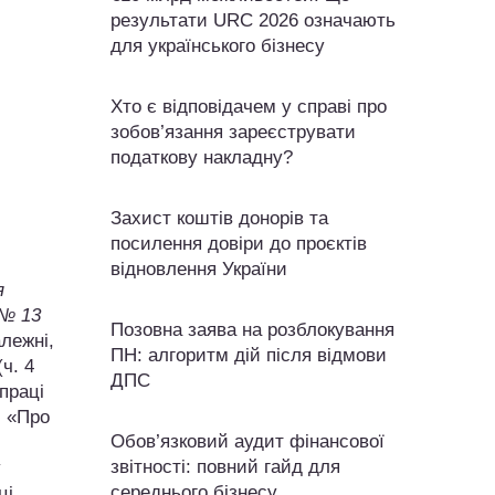
результати URC 2026 означають
для українського бізнесу
Хто є відповідачем у справі про
зобов’язання зареєструвати
податкову накладну?
Захист коштів донорів та
посилення довіри до проєктів
відновлення України
я
 № 13
Позовна заява на розблокування
лежні,
ПН: алгоритм дій після відмови
ч. 4
ДПС
праці
и «Про
Обов’язковий аудит фінансової
звітності: повний гайд для
у
середнього бізнесу
ці.