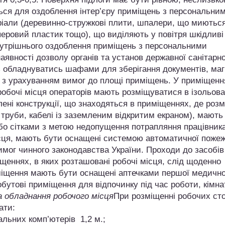
ся для оздоблення інтер’єру приміщень з персональни
ріали (деревинно-стружкові плити, шпалери, що миються
перовий пластик тощо), що виділяють у повітря шкідливі
внутрішнього оздоблення приміщень з персональними
явності дозволу органів та установ державної санітарно
 обладнуватись шафами для зберігання документів, маг
 з урахуванням вимог до площі приміщень. У приміщенн
обочі місця операторів мають розміщуватися в ізольов
лені конструкції, що знаходяться в приміщеннях, де розм
і труби, кабелі із заземленим відкритим екраном), мають
о сітками з метою недопущення потрапляння працівника
ісця, мають бути оснащені системою автоматичної пожеж
вимог чинного законодавства України. Проходи до засобів
щеннях, в яких розташовані робочі місця, слід щоденно
иміщення мають бути оснащені аптечками першої медично
бутові приміщення для відпочинку під час роботи, кімна
а обладнання робочого місця
При розміщенні робочих сто
ати:
льних комп’ютерів 1,2 м.;