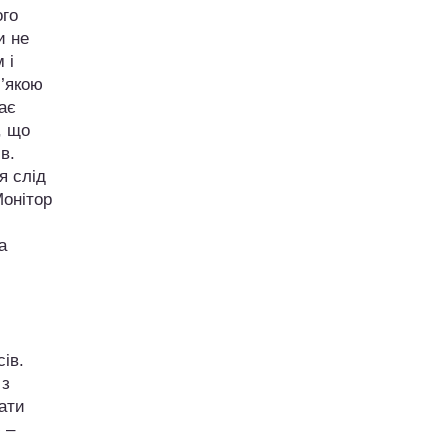
ого
и не
 і
м’якою
ає
, що
в.
я слід
Монітор
а
ів.
 з
ати
 –