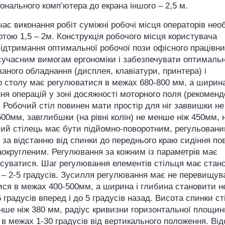
сонального комп’ютера до екрана іншого – 2,5 м.
час виконання робіт суміжні робочі місця операторів нео
отою 1,5 – 2м. Конструкція робочого місця користувача
ідтримання оптимальної робочої пози офісного працівни
 сучасним вимогам ергономіки і забезпечувати оптималь
аного обладнання (дисплея, клавіатури, принтера) і
го столу має регулюватися в межах 680-800 мм, а ширина
ня операцій у зоні досяжності моторного поля (рекоменд
 Робочий стіл повинен мати простір для ніг заввишки не
мм, завглибшки (на рівні колін) не менше ніж 450мм, н
чий стілець має бути підйомно-поворотним, регульовани
і за відстанню від спинки до переднього краю сидіння по
аокругленим. Регулювання за кожним із параметрів має
ксуватися. Шаг регулювання елементів стільця має стан
х – 2-5 градусів. Зусилля регулювання має не перевищув
ися в межах 400-500мм, а ширина і глибина становити н
градусів вперед і до 5 градусів назад. Висота спинки ст
нше ніж 380 мм, радіус кривизни горизонтальної площин
в межах 1-30 градусів від вертикального положення. Від