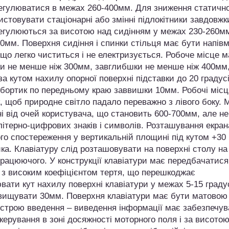
регулюватися в межах 260-400мм. Для зниження статичн
ристовувати стаціонарні або змінні підлокітники завдовжк
гулюються за висотою над сидінням у межах 230-260мм
0мм. Поверхня сидіння і спинки стільця має бути напів
що легко чиститься і не електризується. Робоче місце м
ки не менше ніж 300мм, завглибшки не менше ніж 400мм
а кутом нахилу опорної поверхні підставки до 20 градусі
бортик по передньому краю заввишки 10мм. Робочі місц
к, щоб природне світло падало переважно з лівого боку. 
і від очей користувача, що становить 600-700мм, але не
літерно-цифрових знаків і символів. Розташування екран
го спостереження у вертикальній площині під кутом +30
ика. Клавіатуру слід розташовувати на поверхні столу на
 працюючого. У конструкції клавіатури має передбачатися
у з високим коефіцієнтом тертя, що перешкоджає
вати кут нахилу поверхні клавіатури у межах 5-15 градус
евищувати 30мм. Поверхня клавіатури має бути матовою
истрою введення – виведення інформації має забезпечув
керування в зоні досяжності моторного поля і за висотою