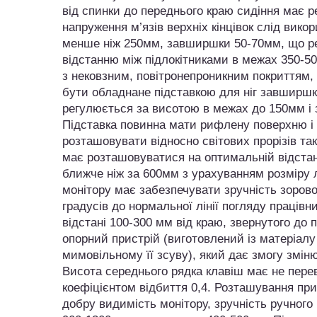
від спинки до переднього краю сидіння має 
напруження м’язів верхніх кінцівок слід вико
менше ніж 250мм, завширшки 50-70мм, що ре
відстанню між підлокітниками в межах 350-50
з нековзним, повітронепроникним покриттям, 
бути обладнане підставкою для ніг завширш
регулюється за висотою в межах до 150мм і з
Підставка повинна мати рифлену поверхню і 
розташовувати відносно світових прорізів та
має розташовуватися на оптимальній відстан
ближче ніж за 600мм з урахуванням розміру 
монітору має забезпечувати зручність зорово
градусів до нормальної лінії погляду працівн
відстані 100-300 мм від краю, звернутого до
опорний пристрій (виготовлений із матеріал
мимовільному її зсуву), який дає змогу зміню
Висота середнього рядка клавіш має не пер
коефіцієнтом відбиття 0,4. Розташування пр
добру видимість монітору, зручність ручного 