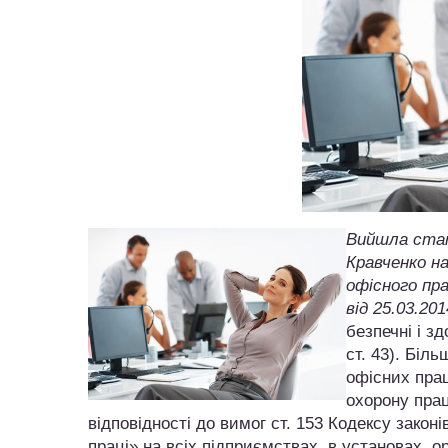
Вийшла ста
Кравченко на
офісного пра
від 25.03.20
безпечні і з
ст. 43). Біл
офісних прац
охорону прац
відповідності до вимог ст. 153 Кодексу закон
праці» на всіх підприємствах, в установах, о