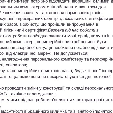
ичні принтери потрібно підкладати вібраційні килимки 
ерсональним комп’ютером слід обладнати пюпітром для
безпечення захисту і досягнення нормованих рівнів
сування приекранних фільтрів, локальних світлофільтрі
нших засобів захисту, що пройшли випробування в
 гігієнічний сертифікат.
Безпека під час роботи з
атком роботи необхідно очищати монітор від пилу та ін
льний комп’ютер і периферійні пристрої повинні бути
никнення аварійної ситуації необхідно негайно відключит
ої від електричної мережі. Не допускається:
налагодження персонального комп’ютеру та периферій
ці оператора;
 та периферійних пристроїв папір, будь-які носії інфор
талі тощо, якщо вони не використовуються для поточної
 проводити зміни у конструкції та складі персональног
о їх технічне налагодження;
у яких під час роботи з’являються нехарактерні сигн
;
сутності вібраційного килимка та зі знятою (піднятою