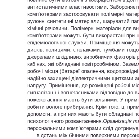
антистатичними властивостями. Забороняєть
комп‘ютерами застосовувати полімерні мате
рулонні синтетичні матеріали, шаруватий па
хімічні речовини. Полімерні матеріали для 
комп’ютерами можуть бути використані при на
епідеміологічної служби. Приміщення можуть
дисків, полицями, стелажами, тумбами тощо
джерелами шкідливих виробничих факторів р
кабінах, які обладнані повітрообміном. Зазем
робочі місця (батареї опалення, водопровідн
надійно захищені діелектричними щитками аб
напругу. Приміщення, де розміщені робочі м
сигналізації і вогнегасниками відповідно до 
пожежогасіння мають бути вільними. У примі
робити вологе прибирання. Крім того, ці пр
допомоги, а при них мають бути обладнані по
психологічного розвантаження.
Організація т
персональними комп’ютерами слід дотримув
відстань між бічними поверхнями персона