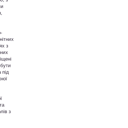
ми
,
-
нітних
ях з
аних
іщені
 бути
 під
ної
ї
та
лів з