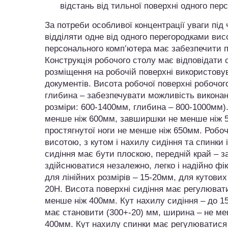
відстань від тильної поверхні одного пер
За потреби особливої концентрації уваги під 
відділяти одне від одного перегородками вис
персонального комп’ютера має забезпечити п
Конструкція робочого столу має відповідати
розміщення на робочій поверхні використовув
документів. Висота робочої поверхні робочо
глибина – забезпечувати можливість виконан
розміри: 600-1400мм, глибина – 800-1000мм).
менше ніж 600мм, завширшки не менше ніж 500
простягнутої ноги не менше ніж 650мм. Робо
висотою, з кутом і нахилу сидіння та спинки 
сидіння має бути плоскою, передній край – з
здійснюватися незалежно, легко і надійно фі
для лінійних розмірів – 15-20мм, для кутови
20Н. Висота поверхні сидіння має регулюват
менше ніж 400мм. Кут нахилу сидіння – до 15 
має становити (300+-20) мм, ширина – не ме
400мм. Кут нахилу спинки має регулюватися 