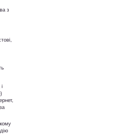
ва з
тові,
ть
 і
)
ернет,
за
якому
 дію