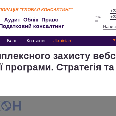
ПОРАЦІЯ
"ГЛОБАЛ КОНСАЛТИНГ"
+3
+3
Аудит Облік Право
Податковий консалтинг
Напиш
Блог
Контакти
Ukrainian
плексного захисту вебса
 програми. Стратегія т