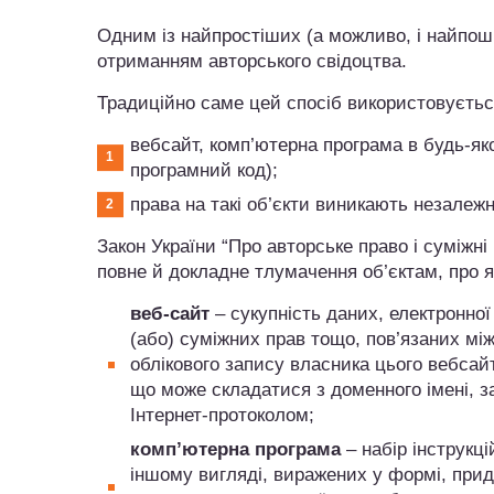
Одним із найпростіших (а можливо, і найпоши
отриманням авторського свідоцтва.
Традиційно саме цей спосіб використовуєтьс
вебсайт, комп’ютерна програма в будь-яком
програмний код);
права на такі об’єкти виникають незалеж
Закон України “Про авторське право і суміжні 
повне й докладне тлумачення об’єктам, про як
веб-сайт
– сукупність даних, електронної 
(або) суміжних прав тощо, пов’язаних мі
облікового запису власника цього вебсайт
що може складатися з доменного імені, за
Інтернет-протоколом;
комп’ютерна програма
– набір інструкці
іншому вигляді, виражених у формі, прид