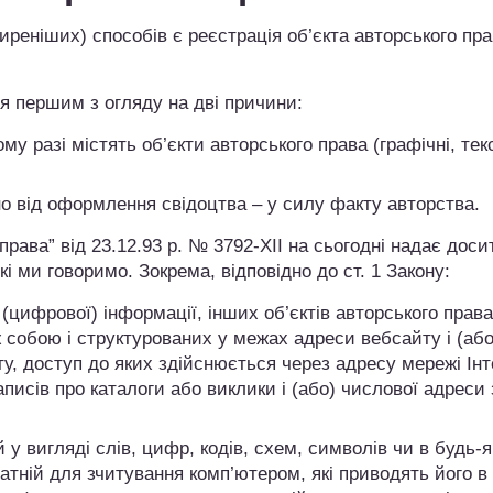
реніших) способів є реєстрація об’єкта авторського пра
я першим з огляду на дві причини:
у разі містять об’єкти авторського права (графічні, текс
но від оформлення свідоцтва – у силу факту авторства.
права” від 23.12.93 р. № 3792-XII на сьогодні надає доси
і ми говоримо. Зокрема, відповідно до ст. 1 Закону:
(цифрової) інформації, інших об’єктів авторського права
ж собою і структурованих у межах адреси вебсайту і (або
у, доступ до яких здійснюється через адресу мережі Інт
писів про каталоги або виклики і (або) числової адреси 
й у вигляді слів, цифр, кодів, схем, символів чи в будь-
атній для зчитування комп’ютером, які приводять його в