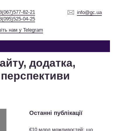
8(067)577-82-21
info@gc.ua
8(095)525-04-25
іть нам у Telegram
йту, додатка,
а перспективи
Останні публікації
€10 млрд можливостей: що