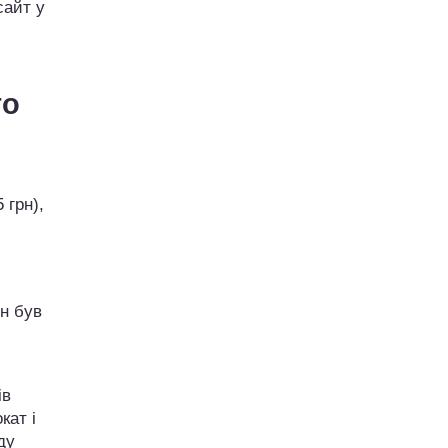
сайт у
го
 грн),
ін був
ів
кат і
ду