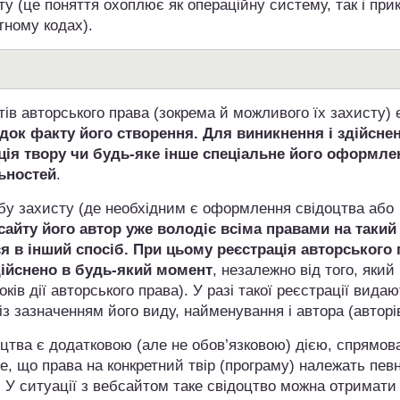
ту (це поняття охоплює як операційну систему, так і при
тному кодах).
в авторського права (зокрема й можливого їх захисту) є
ідок факту його створення. Для виникнення і здійсне
ція твору чи будь-яке інше спеціальне його оформле
ьностей
.
собу захисту (де необхідним є оформлення свідоцтва або
сайту його автор уже володіє всіма правами на такий
ся в інший спосіб. При цьому реєстрація авторського
дійснено в будь-який момент
, незалежно від того, який
ів дії авторського права). У разі такої реєстрації видаю
з зазначенням його виду, найменування і автора (авторів
оцтва є додатковою (але не обов’язковою) дією, спрямов
те, що права на конкретний твір (програму) належать певн
. У ситуації з вебсайтом таке свідоцтво можна отримати