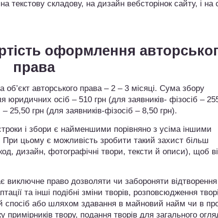
, на текстову складову, на дизайн вебсторінок сайту, і на 
артість оформлення авторсько
права
 об’єкт авторського права – 2 – 3 місяці. Сума збору
ля юридичних осіб – 510 грн (для заявників- фізосіб – 255
 25,50 грн (для заявників-фізосіб – 8,50 грн).
строки і збори є найменшими порівняно з усіма іншими
. При цьому є можливість зробити такий захист більш
д, дизайн, фотографічні твори, тексти й описи), щоб в
має виключне право дозволяти чи забороняти відтворення
птації та інші подібні зміни творів, розповсюдження твор
 спосіб або шляхом здавання в майновий найм чи в про
 примірників твору, подання творів для загального огля