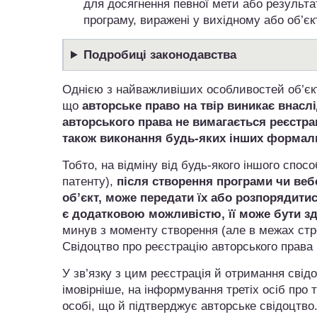
для досягнення певної мети або результа
програму, виражені у вихідному або об’єк
Подробиці законодавства
Однією з найважливіших особливостей об’єкті
що
авторське право на твір виникає внасл
авторського права не вимагається реєстра
також виконання будь-яких інших формал
Тобто, на відміну від будь-якого іншого спо
патенту),
після створення програми чи веб
об’єкт, може передати їх або розпорядити
є додатковою можливістю, її може бути з
минув з моменту створення (але в межах строк
Свідоцтво про реєстрацію авторського права і
У зв’язку з цим реєстрація й отримання свід
імовірніше, на інформування третіх осіб про 
особі, що й підтверджує авторське свідоцтво