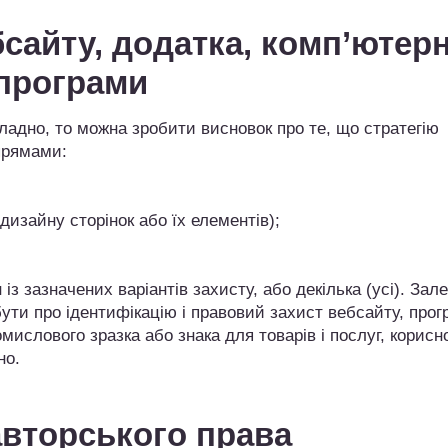
бсайту, додатка, комп’ютерн
програми
ладно, то можна зробити висновок про те, що стратегію
прямами:
дизайну сторінок або їх елементів);
з зазначених варіантів захисту, або декілька (усі). Зал
 бути про ідентифікацію і правовий захист вебсайту, про
омислового зразка або знака для товарів і послуг, корисн
но.
авторського права