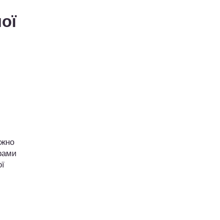
ої
ежно
грами
ої