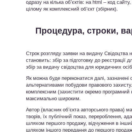
одразу на кілька об’єктів: на html – код сайту
цілому як комплексний об’єкт (збірник).
Процедура, строки, в
Строк розгляду заявки на видачу Свідоцтва на
становить: збір за підготовку до реєстрації д
збір за видачу свідоцтва для юридичних осіб –
Як можна буде переконатися далі, зазначені 
альтернативами побудови правового захисту
комплексним (захистити окремо програмний ко
максимально широким.
Автор (власник об’єкта авторського права) 
творів, їх публічний показ, перероблення, ада
шляхом першого продажу, відчуження в інший
шляхом іншого передання до першого продажу