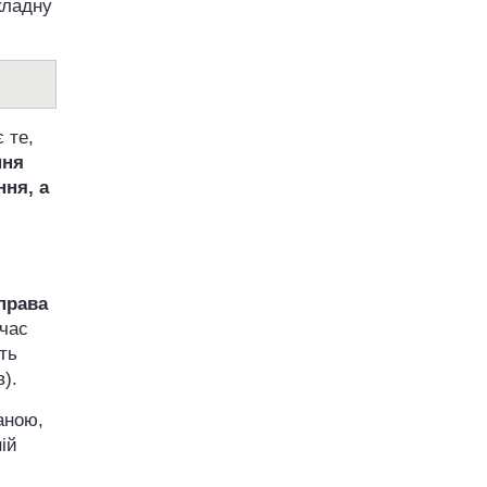
кладну
 те,
ння
ння, а
 права
 час
ть
).
аною,
ій