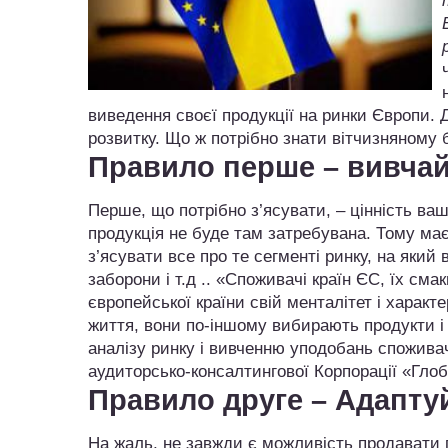
виведення своєї продукції на ринки Європи.
розвитку. Що ж потрібно знати вітчизняному
Правило перше – вивча
Перше, що потрібно з’ясувати, – цінність ва
продукція не буде там затребувана. Тому має
з’ясувати все про те сегменті ринку, на який 
заборони і т.д .. «Споживачі країн ЄС, їх сма
європейської країни свій менталітет і характе
життя, вони по-іншому вибирають продукти і
аналізу ринку і вивченню уподобань споживач
аудиторсько-консалтингової Корпорації «Гло
Правило друге – Адапту
На жаль, не завжди є можливість продавати п