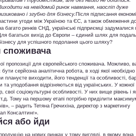
тривалим і трудомістким, але без нього не обійтися.
Виходити на невідомий ринок навмання, наосліп дуже
ризиковано і згубно для бізнесу.
Після підписання економі
частини угоди між Україною та ЄС, а також обмеження д
на багато ринків СНД, українські підприємці задумалися 
 Для багатьох вихід до Європи – єдиний шлях для подал
 бізнесу для успішного подолання цього шляху?
й споживача
шої пропозиції для європейського споживача. Можливо, 
 бути серйозна аналітична робота, в ході якої необхідно
ви плануєте виходити, його тенденції та особливості, бар
ки та уподобання відрізняються від українських. У кожної
р, свої соціокультурні особливості. У них вище рівень і я
 т.д. Тому на першому етапі потрібно приділити максиму
ів», – радить Тетяна Гречихіна, директор з маркетингу
бал Консалтинг».
йся або йди
родукцію на нових ринках у тому вигляді, в якому вона