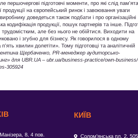
ле першочергові підготовчі моменти, про які слід пам’ят
 продукції на європейський ринок і завоювання уваги
виробнику доведеться також подбати і про організаційні
а кодифікація продукції, пошук партнерів та інше. Підг
 трудомістким, але без нього не обійтися. Виходити на
ковано і згубно для бізнесу. Як говорилося в одному
п’ять хвилин долетіти». Тому підготовці та аналітичній
ентина Щербаченко, PR-менеджер аудиторсько-
г» для UBR.UA – ubr.ua/business-practice/own-business/
-es-305924
ІВ
КИЇВ
Манізера, 8, 4 пов.
Солом'янська пл. 2, 505