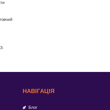
ати
отовчий
3-
НАВІГАЦІЯ
Блог