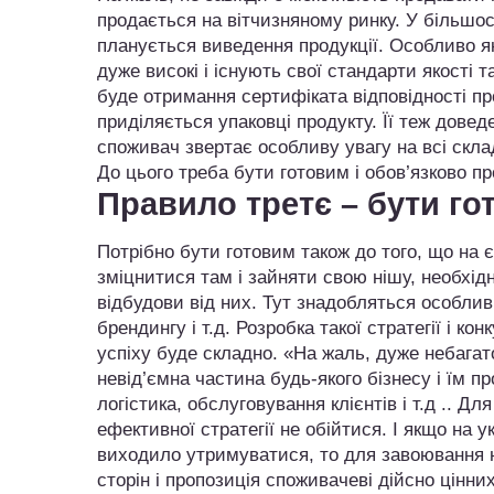
продається на вітчизняному ринку. У більшост
планується виведення продукції. Особливо як
дуже високі і існують свої стандарти якості
буде отримання сертифіката відповідності п
приділяється упаковці продукту. Її теж дове
споживач звертає особливу увагу на всі склад
До цього треба бути готовим і обов’язково п
Правило третє – бути го
Потрібно бути готовим також до того, що на 
зміцнитися там і зайняти свою нішу, необхід
відбудови від них. Тут знадобляться особливі
брендингу і т.д. Розробка такої стратегії і к
успіху буде складно. «На жаль, дуже небагат
невід’ємна частина будь-якого бізнесу і їм п
логістика, обслуговування клієнтів і т.д .. Д
ефективної стратегії не обійтися. І якщо на 
виходило утримуватися, то для завоювання ні
сторін і пропозиція споживачеві дійсно цінни