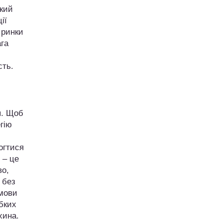
який
ії
 ринки
ага
сть.
я. Щоб
гію
могтися
 – це
во,
 без
умови
бких
хина.