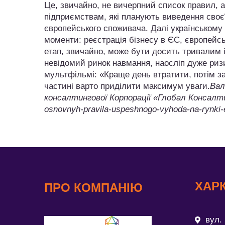
Це, звичайно, не вичерпний список правил, а
підприємствам, які планують виведення своєї
європейського споживача. Далі українському 
моменти: реєстрація бізнесу в ЄС, європейськ
етап, звичайно, може бути досить тривалим і
невідомий ринок навмання, наосліп дуже ризи
мультфільмі: «Краще день втратити, потім за 
частині варто приділити максимум уваги.
Вал
консалтингової Корпорації «Глобал Консалтин
osnovnyh-pravila-uspeshnogo-vyhoda-na-rynki
ХАРК
ПРО КОМПАНІЮ
вул. 