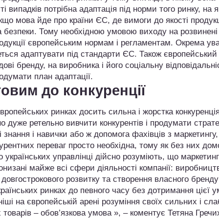
і випадків потрібна адаптація під норми того ринку, на 
що мова йде про країни ЄС, де вимоги до якості продукц
 та безпеки. Тому необхідною умовою виходу на розвинені
родукції європейським нормам і регламентам. Окрема ув
деться адаптувати під стандарти ЄС. Також європейський
ові бренду, на виробника і його соціальну відповідальні
родумати план адаптації.
товим до конкуренції
європейських ринках досить сильна і жорстка конкуренці
но дуже ретельно вивчити конкурентів і продумати страте
 знання і навички або ж допомога фахівців з маркетингу,
онкурентних переваг просто необхідна, тому як без них до
о українських управлінці дійсно розуміють, що маркетинг
ронизані майже всі сфери діяльності компанії: виробницт
ля довгострокового розвитку та створення власного бренду
українських ринках до певного часу без дотримання цієї 
ші на європейській арені розуміння своїх сильних і сла
х товарів – обов’язкова умова », – коментує Тетяна Гречи