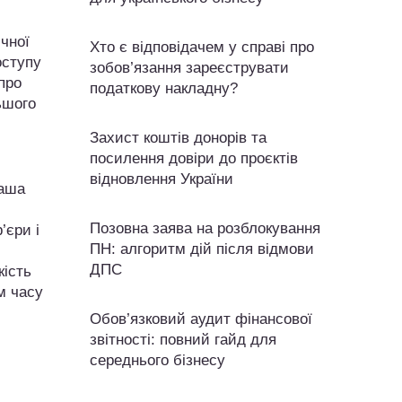
чної
Хто є відповідачем у справі про
оступу
зобов’язання зареєструвати
про
податкову накладну?
ьшого
Захист коштів донорів та
посилення довіри до проєктів
відновлення України
ваша
Позовна заява на розблокування
’єри і
ПН: алгоритм дій після відмови
ДПС
кість
м часу
Обов’язковий аудит фінансової
звітності: повний гайд для
середнього бізнесу