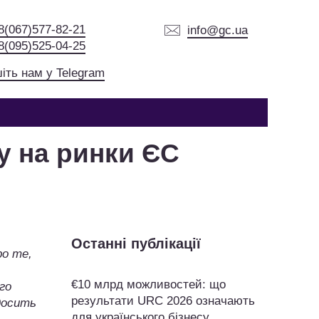
8(067)577-82-21
info@gc.ua
8(095)525-04-25
іть нам у Telegram
у на ринки ЄС
Останні публікації
ро те,
€10 млрд можливостей: що
го
результати URC 2026 означають
досить
для українського бізнесу