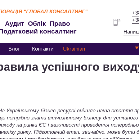
ПОРАЦІЯ
"ГЛОБАЛ КОНСАЛТИНГ"
+3
+3
Аудит Облік Право
Податковий консалтинг
Напиш
Блог
Контакти
Ukrainian
равила успішного виход
На Українському бізнес ресурсі вийшла наша стаття п
що потрібно знати вітчизняному бізнесу для успішного
виходу на ринки ЄС і важливості проведення попередньо
аналізу ринку. Підготовчий етап, звичайно, може бути 