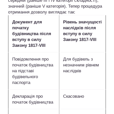
середній (раніше III і IV категорії складності);
значний (раніше V категорія). Тепер процедура
отримання дозволу виглядає так:
Документ для
Рівень значущості
початку
наслідків після
будівництва після
вступу в силу
вступу в силу
Закону 1817-VIII
Закону 1817-VIII
Повідомлення про
Для будівель з
початок будівництва
незначним рівнем
на підставі
наслідків
будівельного
паспорта
Декларація про
Скасовано
початок будівництва