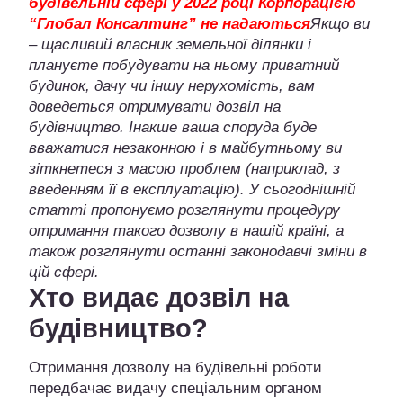
будівельній сфері у 2022 році Корпорацією
“Глобал Консалтинг” не надаються
Якщо ви
– щасливий власник земельної ділянки і
плануєте побудувати на ньому приватний
будинок, дачу чи іншу нерухомість, вам
доведеться отримувати дозвіл на
будівництво. Інакше ваша споруда буде
вважатися незаконною і в майбутньому ви
зіткнетеся з масою проблем (наприклад, з
введенням її в експлуатацію). У сьогоднішній
статті пропонуємо розглянути процедуру
отримання такого дозволу в нашій країні, а
також розглянути останні законодавчі зміни в
цій сфері.
Хто видає дозвіл на
будівництво?
Отримання дозволу на будівельні роботи
передбачає видачу спеціальним органом