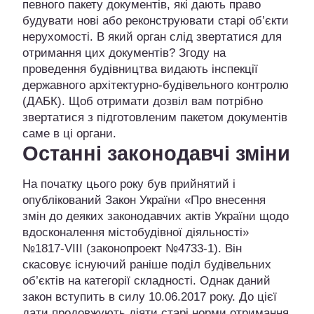
певного пакету документів, які дають право
будувати нові або реконструювати старі об’єкти
нерухомості. В який орган слід звертатися для
отримання цих документів? Згоду на
проведення будівництва видають інспекції
державного архітектурно-будівельного контролю
(ДАБК). Щоб отримати дозвіл вам потрібно
звертатися з підготовленим пакетом документів
саме в ці органи.
Останні законодавчі зміни
На початку цього року був прийнятий і
опублікований Закон України «Про внесення
змін до деяких законодавчих актів України щодо
вдосконалення містобудівної діяльності»
№1817-VIII (законопроект №4733-1). Він
скасовує існуючий раніше поділ будівельних
об’єктів на категорії складності. Однак даний
закон вступить в силу 10.06.2017 року. До цієї
дати продовжують діяти старі норми отримання