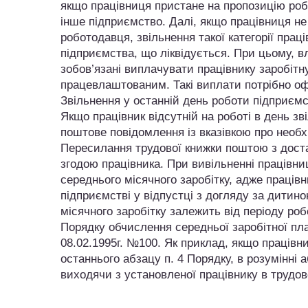
якщо працівниця пристане на пропозицію робо
інше підприємство. Далі, якщо працівниця не
роботодавця, звільнення такої категорії прац
підприємства, що ліквідується. При цьому, в
зобов’язані виплачувати працівнику заробітну
працевлаштованим. Такі виплати потрібно оф
Звільнення у останній день роботи підприєм
Якщо працівник відсутній на роботі в день зв
поштове повідомлення із вказівкою про необхі
Пересилання трудової книжки поштою з дост
згодою працівника. При вивільненні працівни
середнього місячного заробітку, адже праців
підприємстві у відпустці з догляду за дитин
місячного заробітку залежить від періоду роб
Порядку обчислення середньої заробітної пла
08.02.1995г. №100. Як приклад, якщо працівн
останнього абзацу п. 4 Порядку, в розумінні 
виходячи з установленої працівнику в трудов