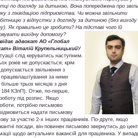
стці по догляду за дитиною. Вона попереджена про звіл
язку з ліквідацією підприємства. Чи можна звільнити
обітницю з відпустки з догляду за дитиною (без виходу
у). Як правильно це зробити? На підставі чого їй
овувати вихідну допомогу?
відає адвокат АО «Глобал
ат» Віталій Крупельницький
У
туації слід керуватись наступним.
ьох років не допускається, крім
и допускається звільнення з
д працевлаштування за ними
 більше трьох місяців з дня
. 184 КЗпП). Отже, по-перше,
роботу під розпис. Якщо
роботи, потрібно письмово
 відмовиться надати письмову
ову за участю 2-х інших працівників. По-друге, якщо
кантні посади, він повинен письмово звернутись до цен
мації щодо актуальних вакансій для працівника. У випадк