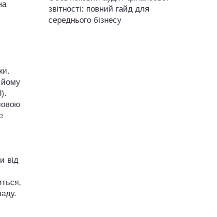
на
звітності: повний гайд для
середнього бізнесу
ки.
є йому
).
мовою
е
и від
иться,
ладу.