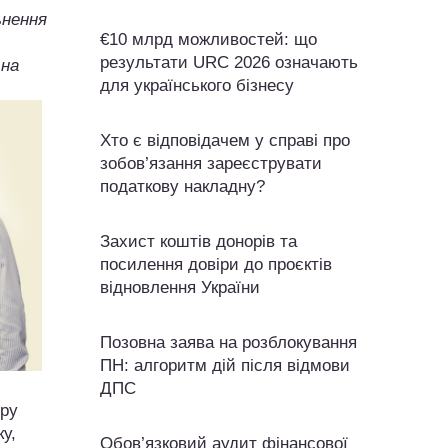
ьнення
€10 млрд можливостей: що
результати URC 2026 означають
 на
для українського бізнесу
Хто є відповідачем у справі про
зобов’язання зареєструвати
податкову накладну?
Захист коштів донорів та
посилення довіри до проєктів
відновлення України
Позовна заява на розблокування
ПН: алгоритм дій після відмови
ДПС
тру
у,
Обов’язковий аудит фінансової