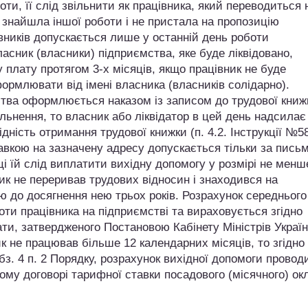
ти, її слід звільнити як працівника, який переводиться 
 знайшла іншої роботи і не пристала на пропозицію
івників допускається лише у останній день роботи
ласник (власники) підприємства, яке буде ліквідовано,
 плату протягом 3-х місяців, якщо працівник не буде
ормлювати від імені власника (власників солідарно).
ства оформлюється наказом із записом до трудової книж
ільнення, то власник або ліквідатор в цей день надсила
дність отримання трудової книжки (п. 4.2. Інструкції №58
авкою на зазначену адресу допускається тільки за пись
ці їй слід виплатити вихідну допомогу у розмірі не менш
ник не переривав трудових відносин і знаходився на
ою до досягнення нею трьох років. Розрахунок середнього
оти працівника на підприємстві та вираховується згідно
ти, затвердженого Постановою Кабінету Міністрів Україн
ик не працював більше 12 календарних місяців, то згідно
абз. 4 п. 2 Порядку, розрахунок вихідної допомоги провод
ому договорі тарифної ставки посадового (місячного) ок