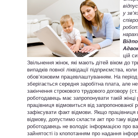
відпу
у зв’
співр
робот
нарах
Відпо
Адвок
цій си
Звільнення жінок, які мають дітей віком до тр
випадків повної ліквідації підприємства, кол
обов’язковим працевлаштуванням. На періо
зберігається середня заробітна плата, але не
закінчення строкового трудового договору (ст
роботодавець має запропонувати такій жінці 
працівниця відмовиться від запропонованої 
зафіксувати факт відмови. Якщо працівниця
відмову, допустимо скласти акт про таку відм
роботодавець не володіє інформацією про ва
зайнятості із клопотанням про надання інфор