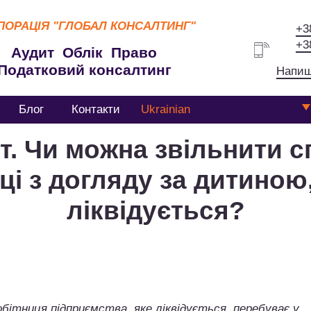
ПОРАЦІЯ
"ГЛОБАЛ КОНСАЛТИНГ"
+3
+3
Аудит Облік Право
Податковий консалтинг
Напиш
Блог
Контакти
Ukrainian
. Чи можна звільнити с
ці з догляду за дитино
ліквідується?
обітниця підприємства, яке ліквідується, перебуває у