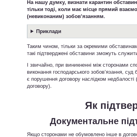
На нашу думку, визнати карантин обстав
тільки тоді, коли має місце прямий взає
(невиконаним) зобов’язанням.
Приклади
Таким чином, тільки за окремими обставинам
такі підтверджені обставини зможуть служити
І звичайно, при виникненні між сторонами с
виконання господарського зобов’язання, суд 
є порушення договору наслідком недбалості 
договору).
Як підтве
Документальне під
Якщо сторонами не обумовлено інше в договор