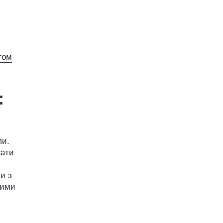
том
:
ли.
нати
и з
ними