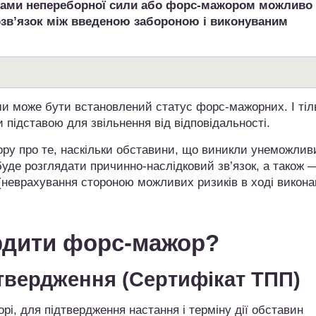
инами непереборної сили або форс-мажором можливо
мозв’язок між введеною забороною і виконуваним
и може бути встановлений статус форс-мажорних. І тіл
 підставою для звільнення від відповідальності.
пору про те, наскільки обставини, що виникли унеможли
буде розглядати причинно-наслідковий зв’язок, а також 
(неврахування стороною можливих ризиків в ході викона
рдити форс-мажор?
твердження (Сертифікат ТПП)
і, для підтвердження настання і терміну дії обставин