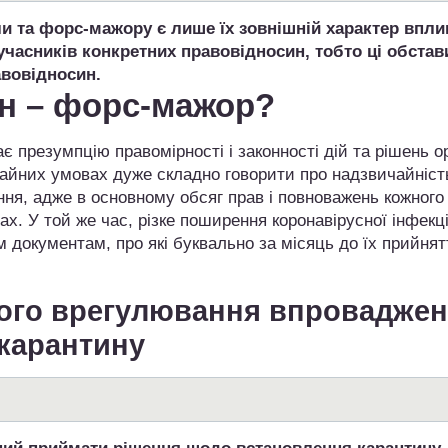
и та форс-мажору є лише їх зовнішній характер впли
часників конкретних правовідносин, тобто ці обстав
авовідносин.
н – форс-мажор?
 презумпцію правомірності і законності дій та рішень ор
чайних умовах дуже складно говорити про надзвичайніст
ня, адже в основному обсяг прав і повноважень кожного
х. У той же час, різке поширення коронавірусної інфекці
 документам, про які буквально за місяць до їх прийнят
чого врегулювання впровадже
карантину