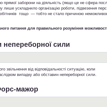
о прямої заборони на діяльність (якщо це не сфера пос
ну лише ускладнило організацію роботи, підвезення перс
вробітників тощо — тобто не стало причиною неможливос
аного питання для правильного розуміння можливост
 непереборної сили
го звільнення від відповідальності ситуацію, коли
аслідком випадку або обставин непереборної сили.
орс-мажор