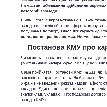
Таким чином, КМУ дійсно був уповноважен
і в частині обмеження здійснення окремих
категорій громадян.
І більш того, з впровадженням в Закон Украї
заходів в перелік обставин форс-мажору, дове
порушення договору внаслідок карантину, ст
звільнення і раніше не має.
Нижче пояснимо
Постанова КМУ про ка
Чи може запровадження карантину на підст
(обставинами непереборної сили) у всіх вип
Саме прийняття Постанови КМУ № 211, як і б
законність і правомочність. Як би там не бу
України не введений режим надзвичайного ст
складно. Єдине, що залишається — це невідво
(наприклад, укладаючи господарські договори 
заходів КМУ).