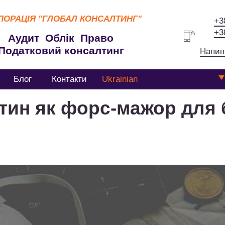
ПОРАЦІЯ
"ГЛОБАЛ КОНСАЛТИНГ"
+3
+3
Аудит Облік Право
Податковий консалтинг
Напиш
Блог
Контакти
Ukrainian
нтин як форс-мажор для 