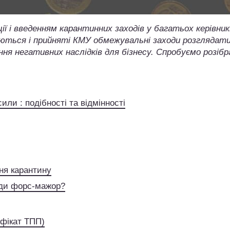
ції і введенням карантинних заходів у багатьох керівник
ваються і прийняті КМУ обмежувальні заходи розглядати
я негативних наслідків для бізнесу. Спробуємо розіб
ли : подібності та відмінності
ня карантину
жди форс-мажор?
фікат ТПП)