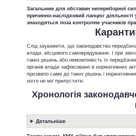
Загальним для обставин непереборної сил
причинно-наслідковий ланцюг діяльності у
знаходяться поза контролем учасників пр
Каранти
Слід зауважити, що законодавство передбачає
влади, місцевого самоврядування. І при зви
таких рішень або неможливість їх передбачен
органів влади зафіксовано в нормативних акта
призвело саме до таких рішень і нормативним
ніхто не міг припустити.
Хронологія законодав
Детальніше