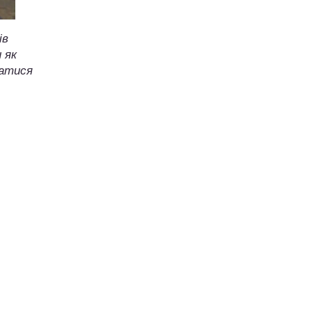
ів
 як
ратися