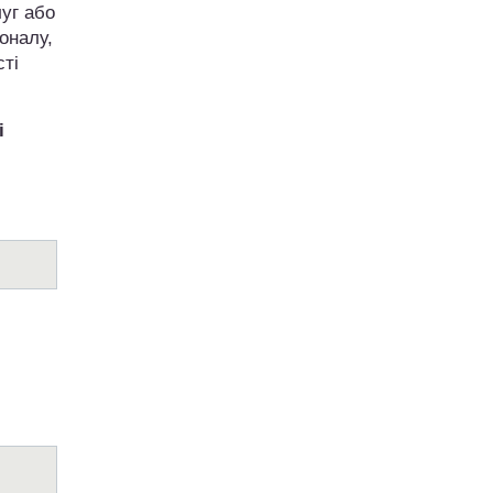
луг або
оналу,
ті
і