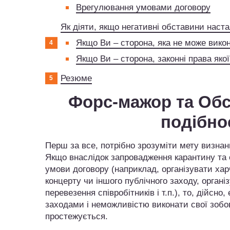
Врегулювання умовами договору
Як діяти, якщо негативні обставини наст
Якщо Ви – сторона, яка не може вико
Якщо Ви – сторона, законні права яко
Резюме
Форс-мажор та Обс
подібнос
Перш за все, потрібно зрозуміти мету визнан
Якщо внаслідок запровадження карантину та
умови договору (наприклад, організувати ха
концерту чи іншого публічного заходу, органі
перевезення співробітників і т.п.), то, дійс
заходами і неможливістю виконати свої зобов’
простежується.