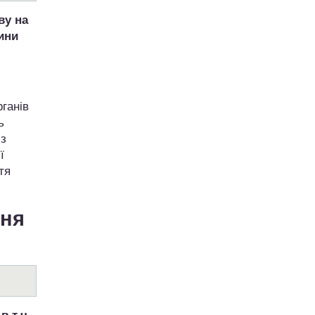
ву на
ини
ганів
ь
 з
ї
тя
ння