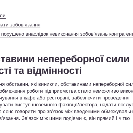
али
нати зобов’язання
ї порушено внаслідок невиконання зобов’язань контраген
тавини непереборної сили 
ті та відмінності
ня обставин, які виникли, обставинами непереборної си
 обмеження роботи підприємства стало неможливо вико
рчування в кафе або ресторані, забезпечити проведення
зувати виступ іноземного фахівця/лектора, надати послуг
но, є сенс говорити про зв’язок між введеними обмежуваль
язання. Зв’язок між цими подіями є, він прямий і чітко