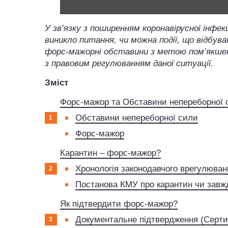
У зв’язку з поширенням коронавірусної інфек
виникло питання, чи можна події, що відбу
форс-мажорні обставини з метою пом’якшенн
з правовим регулюванням даної ситуації.
Зміст
Форс-мажор та Обставини непереборної си
Обставини непереборної сили
Форс-мажор
Карантин – форс-мажор?
Хронологія законодавчого врегулюван
Постанова КМУ про карантин чи зав
Як підтвердити форс-мажор?
Документальне підтвердження (Серти