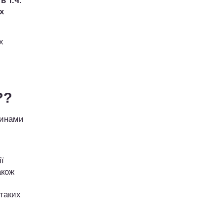
 т.ч.
х
х
??
винами
ї
акож
 таких