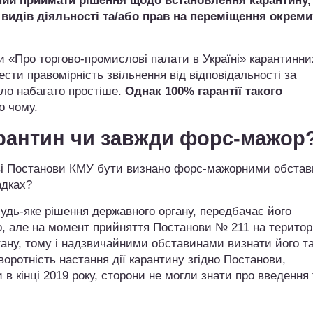
ий приймати рішення щодо встановлення карантину, в
 видів діяльності та/або прав на переміщення окреми
ни «Про торгово-промислові палати в Україні» карантинни
сти правомірність звільнення від відповідальності за
ало набагато простіше.
Однак 100% гарантії такого
 чому.
рантин чи завжди форс-мажор
аві Постанови КМУ бути визнано форс-мажорними обста
адках?
удь-яке рішення державного органу, передбачає його
ло, але на момент прийняття Постанови № 211 на територі
ану, тому і надзвичайними обставинами визнати його т
ротність настання дії карантину згідно Постанови,
в кінці 2019 року, сторони не могли знати про введення