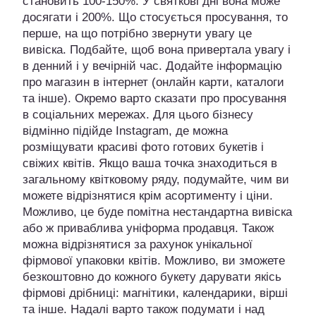
становить 100-150%. У святкові дні вона може
досягати і 200%. Що стосується просування, то
перше, на що потрібно звернути увагу це
вивіска. Подбайте, щоб вона привертала увагу і
в денний і у вечірній час. Додайте інформацію
про магазин в інтернет (онлайн карти, каталоги
та інше). Окремо варто сказати про просування
в соціальних мережах. Для цього бізнесу
відмінно підійде Instagram, де можна
розміщувати красиві фото готових букетів і
свіжих квітів. Якщо ваша точка знаходиться в
загальному квітковому ряду, подумайте, чим ви
можете відрізнятися крім асортименту і ціни.
Можливо, це буде помітна нестандартна вивіска
або ж приваблива уніформа продавця. Також
можна відрізнятися за рахунок унікальної
фірмової упаковки квітів. Можливо, ви зможете
безкоштовно до кожного букету дарувати якісь
фірмові дрібниці: магнітики, календарики, вірші
та інше. Надалі варто також подумати і над