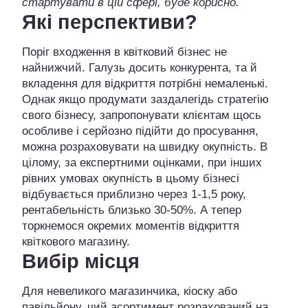
стартувати в цій сфері, буде корисно.
Які перспективи?
Поріг входження в квітковий бізнес не
найнижчий. Галузь досить конкурента, та й
вкладення для відкриття потрібні немаленькі.
Однак якщо продумати заздалегідь стратегію
свого бізнесу, запропонувати клієнтам щось
особливе і серйозно підійти до просування,
можна розраховувати на швидку окупність. В
цілому, за експертними оцінками, при інших
рівних умовах окупність в цьому бізнесі
відбувається приблизно через 1-1,5 року,
рентабельність близько 30-50%. А тепер
торкнемося окремих моментів відкриття
квіткового магазину.
Вибір місця
Для невеликого магазинчика, кіоску або
павільйону, чий асортимент розрахований на