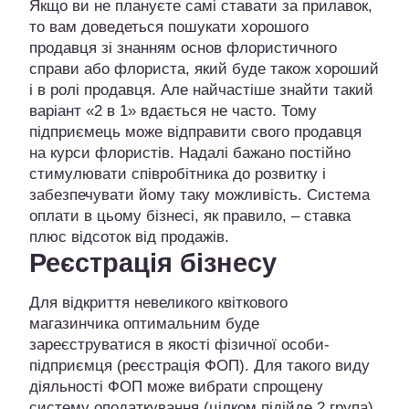
Якщо ви не плануєте самі ставати за прилавок,
то вам доведеться пошукати хорошого
продавця зі знанням основ флористичного
справи або флориста, який буде також хороший
і в ролі продавця. Але найчастіше знайти такий
варіант «2 в 1» вдається не часто. Тому
підприємець може відправити свого продавця
на курси флористів. Надалі бажано постійно
стимулювати співробітника до розвитку і
забезпечувати йому таку можливість. Система
оплати в цьому бізнесі, як правило, – ставка
плюс відсоток від продажів.
Реєстрація бізнесу
Для відкриття невеликого квіткового
магазинчика оптимальним буде
зареєструватися в якості фізичної особи-
підприємця (реєстрація ФОП). Для такого виду
діяльності ФОП може вибрати спрощену
систему оподаткування (цілком підійде 2 група).