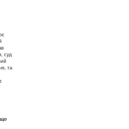
ює
й
ав
, суд
чий
я, та
є
кщо