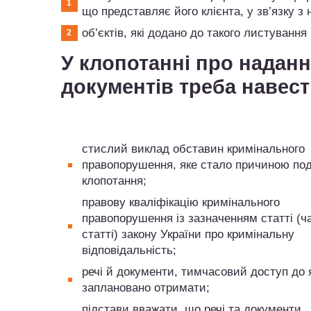
що представляє його клієнта, у зв’язку з
об’єктів, які додано до такого листуванн
У клопотанні про наданн
документів треба навест
стислий виклад обставин кримінального
правопорушення, яке стало причиною по
клопотання;
правову кваліфікацію кримінального
правопорушення із зазначенням статті (ч
статті) закону України про кримінальну
відповідальність;
речі й документи, тимчасовий доступ до 
заплановано отримати;
підстави вважати, що речі та документи