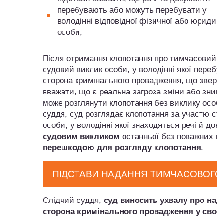
перебувають або можуть перебувати у
володінні відповідної фізичної або юриди
особи;
Після отримання клопотання про тимчасовий 
судовий виклик особи, у володінні якої перебу
сторона кримінального провадження, що звер
вважати, що є реальна загроза зміни або зни
може розглянути клопотання без виклику особ
суддя, суд розглядає клопотання за участю 
особи, у володінні якої знаходяться речі й д
судовим викликом
останньої без поважних
перешкодою для розгляду клопотання
.
ПІДСТАВИ НАДАННЯ ТИМЧАСОВОГО
Слідчий суддя,
суд виносить ухвалу про на
сторона кримінального провадження у сво