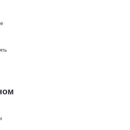
ве
ять
ном
и