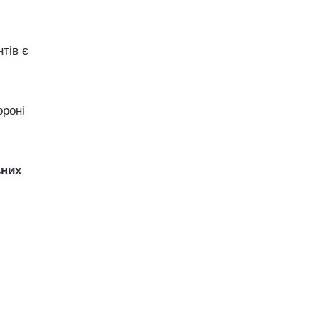
тів є
ороні
ьних