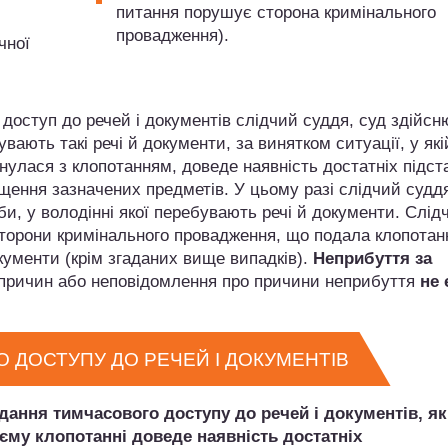
питання порушує сторона кримінального
провадження).
чної
доступ до речей і документів слідчий суддя, суд здійсн
вають такі речі й документи, за винятком ситуації, у які
нулася з клопотанням, доведе наявність достатніх підст
щення зазначених предметів. У цьому разі слідчий суддя
и, у володінні якої перебувають речі й документи. Слід
сторони кримінального провадження, що подала клопотанн
окументи (крім згаданих вище випадків).
Неприбуття за
 причин або неповідомлення про причини неприбуття
не 
 ДОСТУПУ ДО РЕЧЕЙ І ДОКУМЕНТІВ
дання тимчасового доступу до речей і документів, я
єму клопотанні доведе наявність достатніх