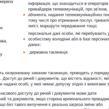
джерела
інформація, що знаходиться в операторів
провайдерів телекомунікацій, про зв’язок,
у
абонента, надання телекомунікаційних пос
тому числі про отримання послуг, тривалі
зміст, маршрути передавання тощо;
цю
персональні дані особи, які перебувають у
особистому володінні або в базі персона
ака,
даних;
державна таємниця.
ку
тять охоронювану законом таємницю, проводять у порядку
Доступ до речей і документів, що містять відомості, які
надано особі, у якої немає допуску згідно з вимогами з
часового доступу до речей і документів може дати
ей та документів, якщо сторона кримінального провадж
 що без такого вилучення є реальна загроза зміни або