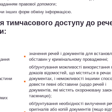
 наданням правової допомоги;
я чи інших форм обміну інформацією.
я тимчасового доступу до рече
и:
значення речей і документів для встанов
дання
обставин у кримінальному провадженні;
обґрунтування можливості використання 
доказів відомостей, що містяться в речах
астини
документах, і неможливості іншими спос
довести певні обставини (щодо речей і
документів, які містять охоронювану зако
таємницю);
яких
обґрунтування необхідності вилучення ре
оригіналів або копій документів (якщо від