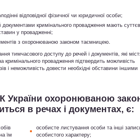
одінні відповідної фізичної чи юридичної особи;
 й документами кримінального провадження мають суттє
тавин у провадженні;
кументів з охоронюваною законом таємницею.
ння тимчасового доступу до речей і документів, які міст
а кримінального провадження підтвердить можливість
зів і неможливість довести необхідні обставини іншими
КПК України охоронюваною зако
ться в речах і документах, є:
собів
особисте листування особи та інші запис
на їм
особистого характеру;