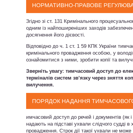
НОРМАТИВНО-ПРАВОВЕ РЕГУЛЮВ
Згідно зі ст. 131 Кримінального процесуально
одним із найпоширеніших заходів забезпече
досягнення його дієвості.
Відповідно до ч. 1 ст. 1 59 КПК України тимч
кримінального провадження особою, у володін
ознайомитися з ними, зробити копії та вилуч
Зверніть увагу: тимчасовий доступ до еле
терміналів систем зв’язку через зняття коп
вилучення.
ПОРЯДОК НАДАННЯ ТИМЧАСОВОГО 
имчасовий доступ до речей і документів (як 
надають на підставі ухвали слідчого судді в 
провадження. Строк дії такої ухвали не може