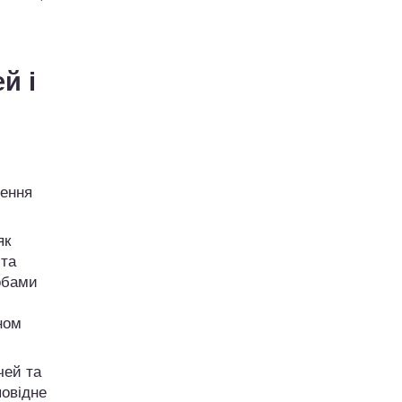
й і
лення
як
 та
обами
ном
чей та
повідне