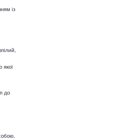
ням із
рпілий,
о якої
п до
собою,