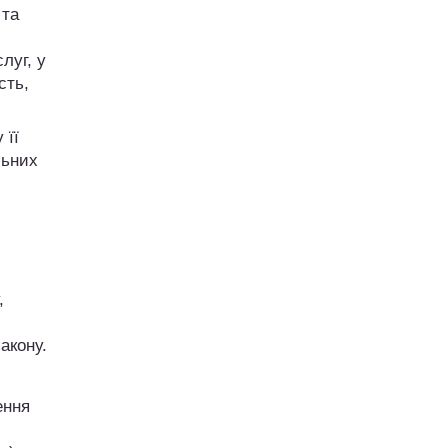
 та
луг, у
сть,
 її
льних
,
акону.
ення