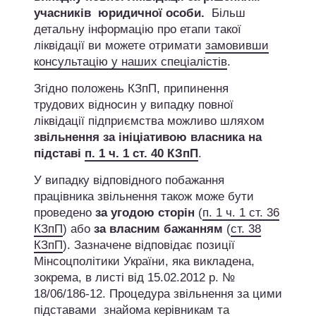
учасників юридичної особи.
Більш
детальну інформацію про етапи такої
ліквідації ви можете отримати
замовивши
консультацію у наших спеціалістів
.
Згідно положень КЗпП, припинення
трудових відносин у випадку повної
ліквідації підприємства можливо шляхом
звільнення за ініціативою власника на
підставі
п. 1 ч. 1 ст. 40 КЗпП
.
У випадку відповідного побажання
працівника звільнення також може бути
проведено
за угодою сторін
(
п. 1 ч. 1 ст. 36
КЗпП
) або
за власним бажанням
(
ст. 38
КЗпП
). Зазначене відповідає позиції
Мінсоцполітики України, яка викладена,
зокрема, в листі від 15.02.2012 р. №
18/06/186-12. Процедура звільнення за цими
підставами знайома керівникам та